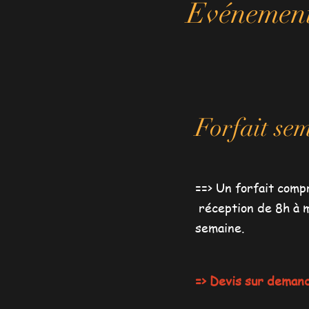
Evénements
Forfait se
==> Un forfait comp
réception de 8h à m
semaine.
=> Devis sur deman